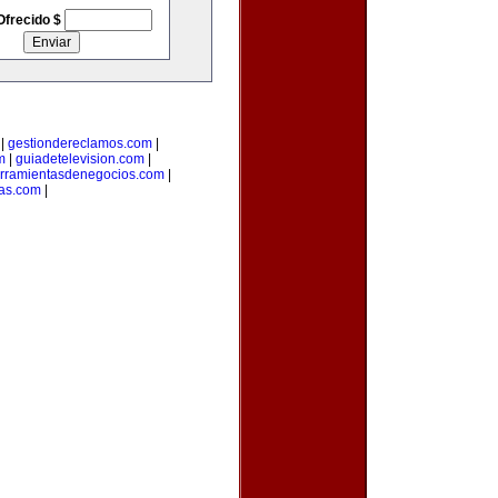
Ofrecido $
|
gestiondereclamos.com
|
m
|
guiadetelevision.com
|
rramientasdenegocios.com
|
as.com
|