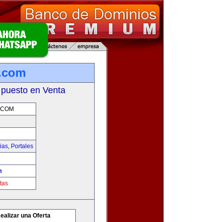
s.com
 puesto en Venta
.COM
ias
,
Portales
m
tas
ealizar una Oferta