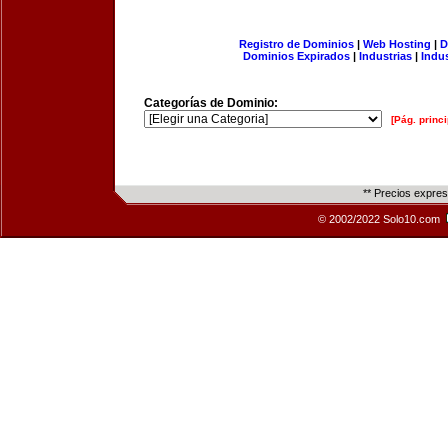
Registro de Dominios
|
Web Hosting
|
D
Dominios Expirados
|
Industrias
|
Indu
Categorías de Dominio:
[Pág. princi
** Precios expre
© 2002/2022 Solo10.com