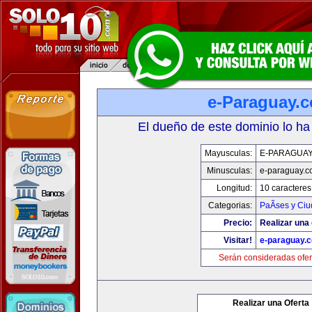
e-Paraguay.
El dueño de este dominio lo ha
Mayusculas:
E-PARAGUA
Minusculas:
e-paraguay.c
Longitud:
10 caracteres
Categorias:
PaÃ­ses y Ci
Precio:
Realizar una 
Visitar!
e-paraguay.
Serán consideradas ofer
Realizar una Oferta