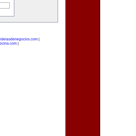
|
ideiasdenegocios.com
|
cocina.com
|