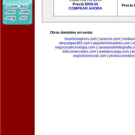
COMPRAR AHORA
Precio $
999.00
Precio 
COMPRAR AHORA
Otros dominios en venta:
mundoviajeros.com
|
susocio.com
|
restaur
descargas365.com
|
alquilerinmuebles.com
|
e
negocioytecnologia.com
|
camarasdefotografia.
infocomerciales.com
|
webdescarga.com
|
t
exposicionrural.com
|
producciondec