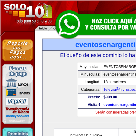
eventosenargent
El dueño de este dominio lo ha
Mayusculas:
EVENTOSENARGE
Minusculas:
eventosenargentin
Longitud:
18 caracteres
Categorias:
TelevisiÃ³n y Espec
Precio:
$999.00
Visitar!
eventosenargenti
Serán consideradas ofer
R