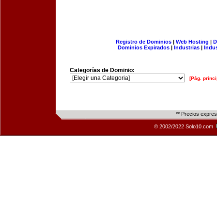
Registro de Dominios
|
Web Hosting
|
D
Dominios Expirados
|
Industrias
|
Indu
Categorías de Dominio:
[Pág. princi
** Precios expre
© 2002/2022 Solo10.com