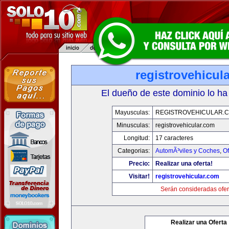
registrovehicul
El dueño de este dominio lo ha
Mayusculas:
REGISTROVEHICULAR.
Minusculas:
registrovehicular.com
Longitud:
17 caracteres
Categorias:
AutomÃ³viles y Coches
,
Of
Precio:
Realizar una oferta!
Visitar!
registrovehicular.com
Serán consideradas ofer
Realizar una Oferta