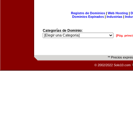
Registro de Dominios
|
Web Hosting
|
D
Dominios Expirados
|
Industrias
|
Indu
Categorías de Dominio:
[Pág. princi
** Precios expre
© 2002/2022 Solo10.com